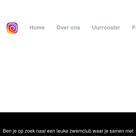
Home
Over ons
Uurrooster
F
Ben je op zoek naar een leuke zwemclub waar je samen met