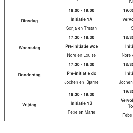
Kl
18:00 - 19:00
19:0
Initiatie 1A
verv
Dinsdag
Sonja en Tristan
S
17:30 - 18:30
18:3
Pre-initiatie woe
Init
Woensdag
Nore en Louise
Nore 
17:30 - 18:30
18:3
Pre-initiatie do
Init
Donderdag
Jochen en Bjarne
Jochen
19:3
18:30 - 19:30
Vervo
Initiatie 1B
Vrijdag
To
Febe en Marie
Febe 