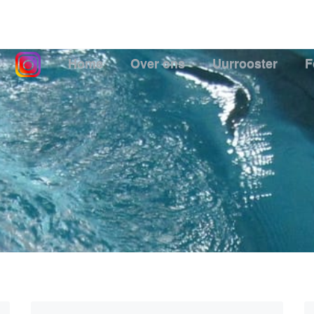
Home
Over ons
Uurrooster
F