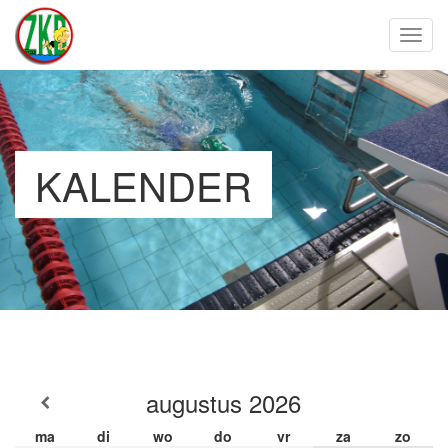
Toggl
KALENDER
augustus
2026
ma
di
wo
do
vr
za
zo