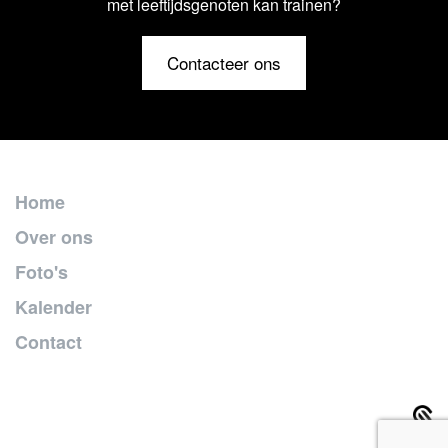
met leeftijdsgenoten kan trainen?
Contacteer ons
Home
Over ons
Foto's
Kalender
Contact