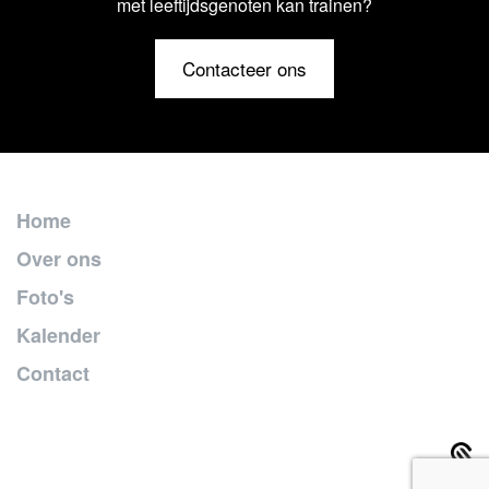
met leeftijdsgenoten kan trainen?
Contacteer ons
Home
Over ons
Foto's
Kalender
Contact