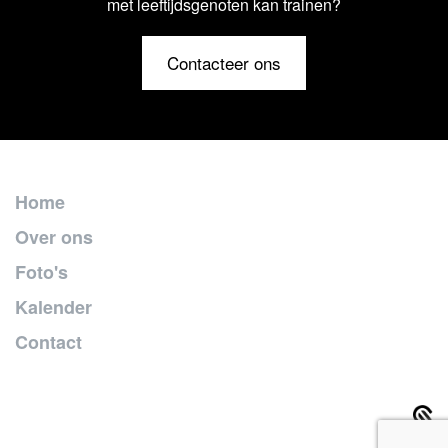
met leeftijdsgenoten kan trainen?
Contacteer ons
Home
Over ons
Foto's
Kalender
Contact