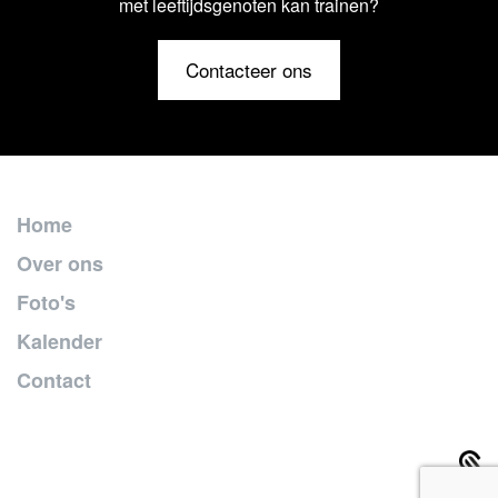
met leeftijdsgenoten kan trainen?
Contacteer ons
Home
Over ons
Foto's
Kalender
Contact