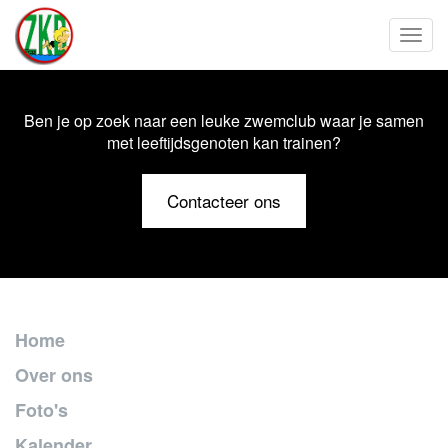
Toggl
Ben je op zoek naar een leuke zwemclub waar je samen
met leeftijdsgenoten kan trainen?
Contacteer ons
Home
Over ons
Foto's
Kalender