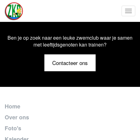
Toggl
Ben je op zoek naar een leuke zwemclub waar je samen
met leeftijdsgenoten kan trainen?
Contacteer ons
Home
Over ons
Foto's
Kalender