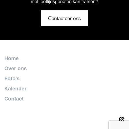
met leeftijdsgenoten kan trainen?
Contacteer ons
Home
Over ons
Foto's
Kalender
Contact