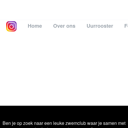
Home
Over ons
Uurrooster
F
Ben je op zoek naar een leuke zwemclub waar je samen met