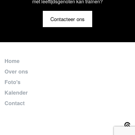
met leeftijdsgenoten kan trainen?
Contacteer ons
Home
Over ons
Foto's
Kalender
Contact